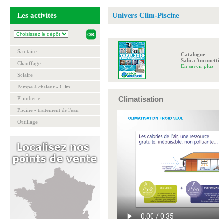
Les activités
Univers Clim-Piscine
Sanitaire
Catalogue
Salica Anconetti
Chauffage
En savoir plus
Solaire
Pompe à chaleur - Clim
Climatisation
Plomberie
Piscine - traitement de l'eau
Outillage