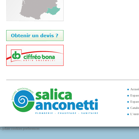
Accuei
Espace
Espace
Catal
L'entr
Update cookies preferences