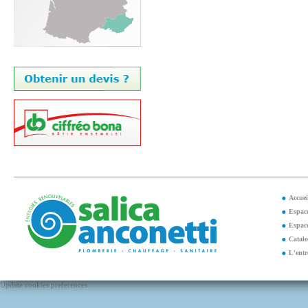
Accuei
Espace
Espace
Catal
L'entr
Update cookies preferences